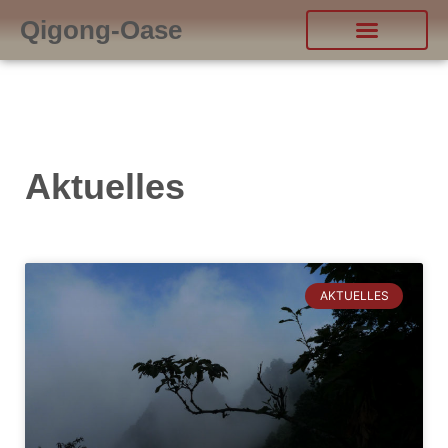
Qigong-Oase
Aktuelles
AKTUELLES